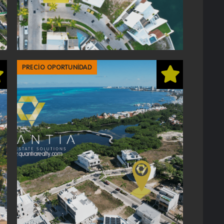
PRECIO OPORTUNIDAD
PUERTO CANCUN
369 M2
$
14,300,000
MXP