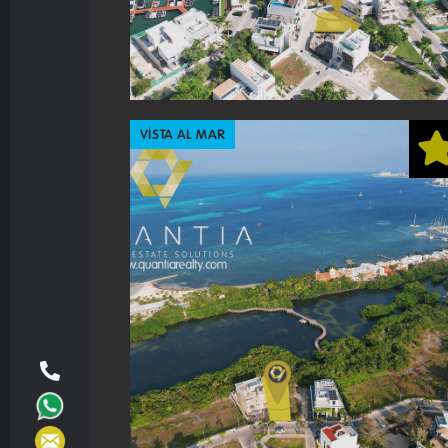
VISTA AL MAR
PUERTO CANCUN
275 M2
$
8,700,000
MXP
USO DE SUELO:
UNIFAMILIAR
PROMO:
FINANCIAMIENTO
DISPONIBLE