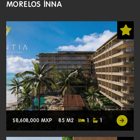
MORELOS INNA
$
8,608,000 MXP
85 M2
1
1