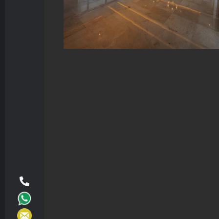
PUERTO CANCUN
410 M2
3
3.5
4
$
38,000,000
MXP