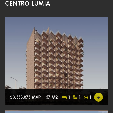
CENTRO LUMIA
$
3,553,875 MXP
57 M2
1
1
1